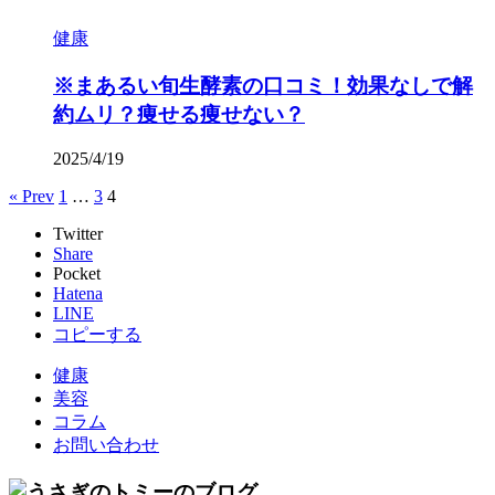
健康
※まあるい旬生酵素の口コミ！効果なしで解
約ムリ？痩せる痩せない？
2025/4/19
« Prev
1
…
3
4
Twitter
Share
Pocket
Hatena
LINE
コピーする
健康
美容
コラム
お問い合わせ